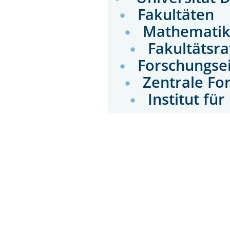
Fakultäten
Mathemati
Fakultätsr
Forschungse
Zentrale Fo
Institut f