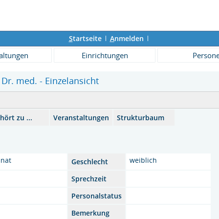
S
tartseite
A
nmelden
altungen
Einrichtungen
Person
, Dr. med. - Einzelansicht
hört zu ...
Veranstaltungen
Strukturbaum
inat
weiblich
Geschlecht
a
Sprechzeit
Personalstatus
Bemerkung