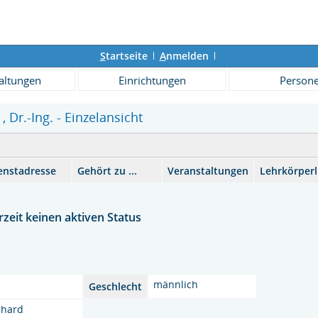
S
tartseite
A
nmelden
altungen
Einrichtungen
Person
, Dr.-Ing. - Einzelansicht
enstadresse
Gehört zu ...
Veranstaltungen
Lehrkörperl
zeit keinen aktiven Status
männlich
Geschlecht
nhard