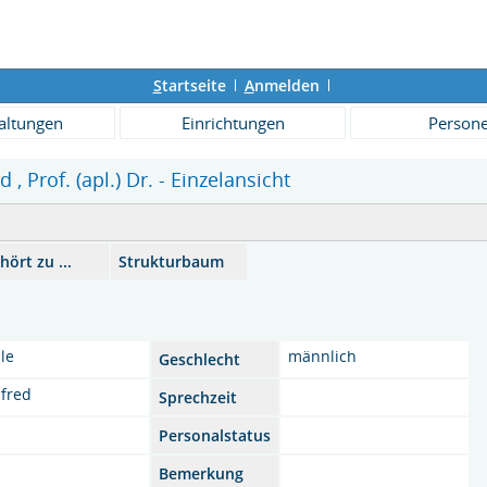
S
tartseite
A
nmelden
altungen
Einrichtungen
Person
, Prof. (apl.) Dr. - Einzelansicht
hört zu ...
Strukturbaum
le
männlich
Geschlecht
fred
Sprechzeit
Personalstatus
Bemerkung