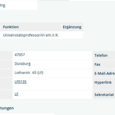
Ing.
Funktion
Ergänzung
Universitätsprofessor/in em./i.R.
47057
Telefon
Duisburg
Fax
Lotharstr. 65 (LF)
E-Mail-Adre
LF0135
Hyperlink
LF
Sekretariat
htungen