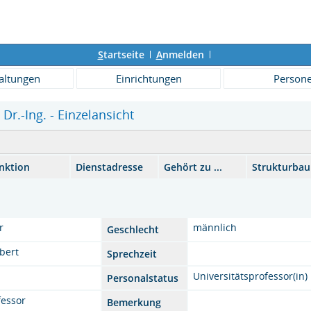
S
tartseite
A
nmelden
altungen
Einrichtungen
Person
 Dr.-Ing. - Einzelansicht
nktion
Dienstadresse
Gehört zu ...
Strukturba
r
männlich
Geschlecht
bert
Sprechzeit
Universitätsprofessor(in)
Personalstatus
fessor
Bemerkung