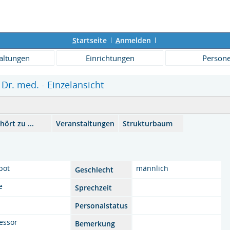
S
tartseite
A
nmelden
altungen
Einrichtungen
Person
 Dr. med. - Einzelansicht
hört zu ...
Veranstaltungen
Strukturbaum
pot
männlich
Geschlecht
e
Sprechzeit
Personalstatus
essor
Bemerkung