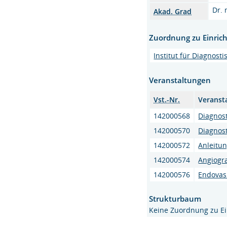
Dr.
Akad. Grad
Zuordnung zu Einric
Institut für Diagnost
Veranstaltungen
Vst.-Nr.
Veranst
142000568
Diagnos
142000570
Diagnos
142000572
Anleitun
142000574
Angiogra
142000576
Endovas
Strukturbaum
Keine Zuordnung zu E