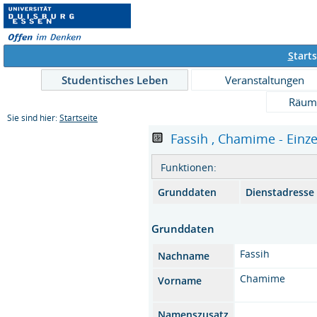
S
tarts
Studentisches Leben
Veranstaltungen
Räum
Sie sind hier:
Startseite
Fassih , Chamime - Einze
Funktionen:
Grunddaten
Dienstadresse
Grunddaten
Fassih
Nachname
Chamime
Vorname
Namenszusatz