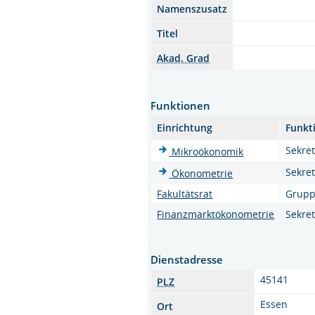
Namenszusatz
Titel
Akad. Grad
Funktionen
Einrichtung
Funkt
Sekret
Mikroökonomik
Sekret
Ökonometrie
Fakultätsrat
Grupp
Finanzmarktökonometrie
Sekret
Dienstadresse
45141
PLZ
Essen
Ort