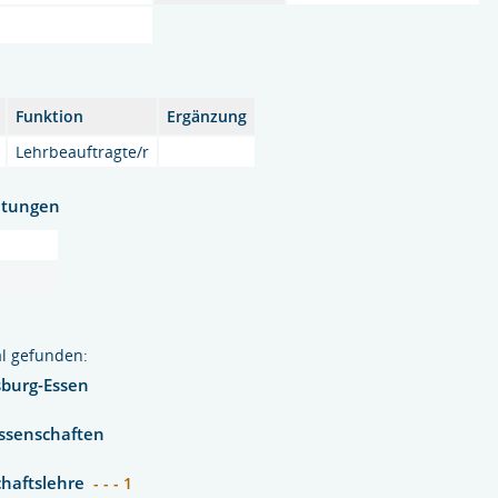
Funktion
Ergänzung
Lehrbeauftragte/r
htungen
l gefunden:
sburg-Essen
issenschaften
chaftslehre
- - - 1