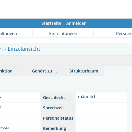
S
tartseite
A
nmelden
altungen
Einrichtungen
Person
. - Einzelansicht
nktion
Gehört zu ...
Strukturbaum
s
männlich
Geschlecht
o
Sprechzeit
Personalstatus
essor
Bemerkung