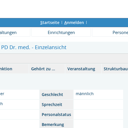
S
tartseite
A
nmelden
altungen
Einrichtungen
Person
 PD Dr. med. - Einzelansicht
nktion
Gehört zu ...
Veranstaltung
Strukturba
er
männlich
Geschlecht
ph
Sprechzeit
Personalstatus
Bemerkung