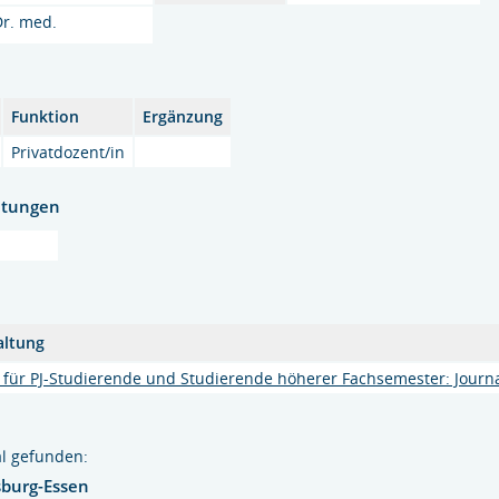
Dr. med.
Funktion
Ergänzung
Privatdozent/in
htungen
altung
 für PJ-Studierende und Studierende höherer Fachsemester: Journ
l gefunden:
sburg-Essen