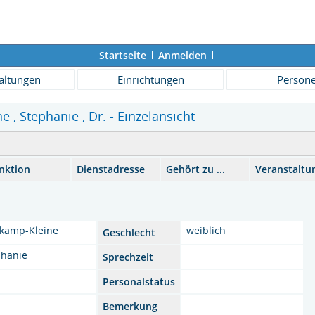
S
tartseite
A
nmelden
altungen
Einrichtungen
Person
, Stephanie , Dr. - Einzelansicht
nktion
Dienstadresse
Gehört zu ...
Veranstaltu
kamp-Kleine
weiblich
Geschlecht
phanie
Sprechzeit
Personalstatus
Bemerkung