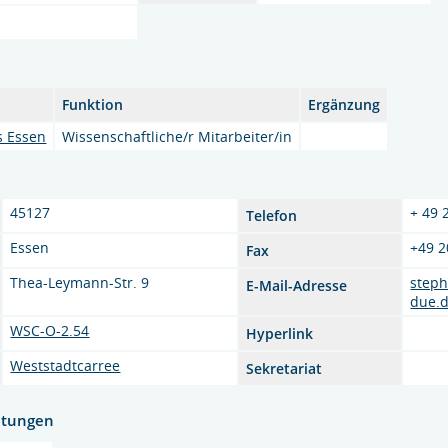
Funktion
Ergänzung
s Essen
Wissenschaftliche/r Mitarbeiter/in
45127
+ 49 
Telefon
Essen
+49 2
Fax
Thea-Leymann-Str. 9
step
E-Mail-Adresse
due.
WSC-O-2.54
Hyperlink
Weststadtcarree
Sekretariat
htungen