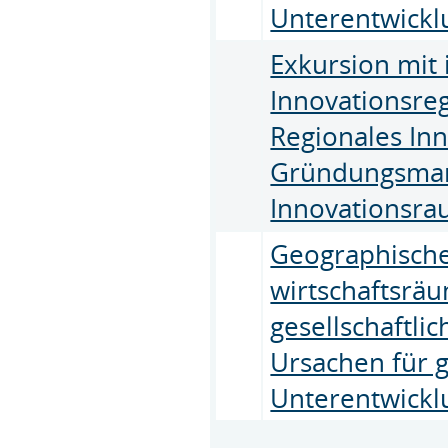
Unterentwicklu
Exkursion mit
Innovationsre
Regionales In
Gründungsman
Innovationsr
Geographische
wirtschaftsräu
gesellschaftli
Ursachen für g
Unterentwickl