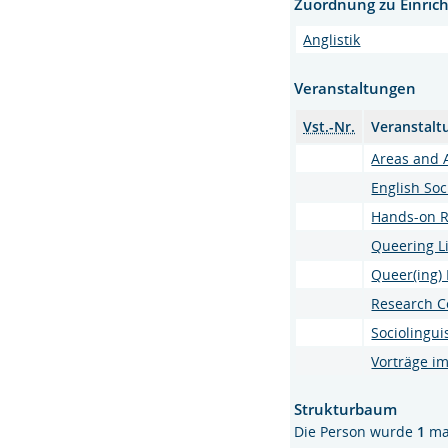
Zuordnung zu Einric
Anglistik
Veranstaltungen
Vst.-Nr.
Veranstalt
Areas and A
English Soc
Hands-on R
Queering Li
Queer(ing) 
Research C
Sociolingui
Vorträge i
Strukturbaum
Die Person wurde
1
ma