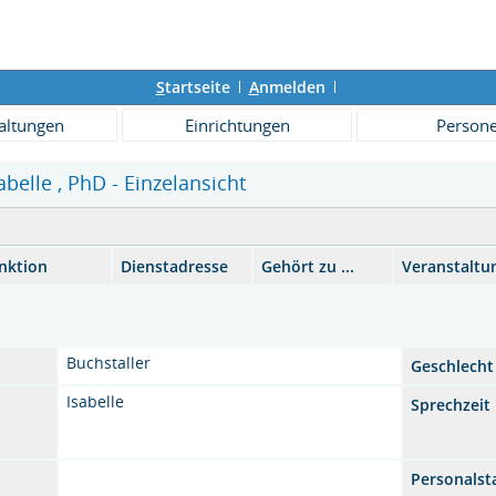
S
tartseite
A
nmelden
altungen
Einrichtungen
Person
abelle , PhD - Einzelansicht
nktion
Dienstadresse
Gehört zu ...
Veranstaltu
Buchstaller
Geschlecht
Isabelle
Sprechzeit
Personalst