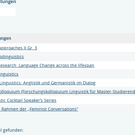
htungen
ungen
pproaches II Gr. 3
iolinguistics
esearch: Language Change across the lifespan
nguistics
Linguistics: Anglistik und Germanistik im Dialog
olloquium (Forschungskolloquium Linguistik für Master-Studierend
stic Cocktail Speaker’s Series
m Rahmen der „Feminist Conversations“
l gefunden: