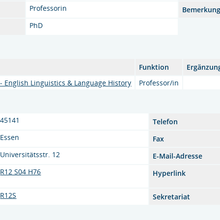
Professorin
Bemerkun
PhD
Funktion
Ergänzun
II - English Linguistics & Language History
Professor/in
45141
Telefon
Essen
Fax
Universitätsstr. 12
E-Mail-Adresse
R12 S04 H76
Hyperlink
R12S
Sekretariat