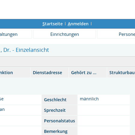
S
tartseite
A
nmelden
altungen
Einrichtungen
Person
 Dr. - Einzelansicht
nktion
Dienstadresse
Gehört zu ...
Strukturba
se
männlich
Geschlecht
ian
Sprechzeit
Personalstatus
Bemerkung