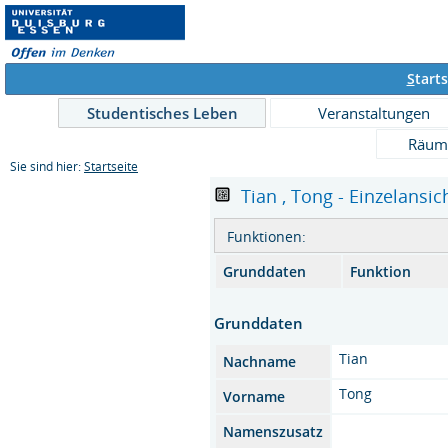
S
tarts
Studentisches Leben
Veranstaltungen
Räum
Sie sind hier:
Startseite
Tian , Tong - Einzelansic
Funktionen:
Grunddaten
Funktion
Grunddaten
Tian
Nachname
Tong
Vorname
Namenszusatz