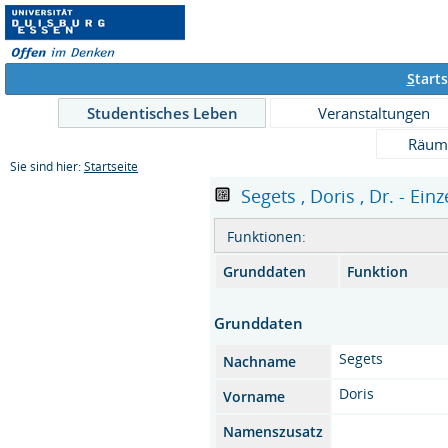
S
tarts
Studentisches Leben
Veranstaltungen
Räum
Sie sind hier:
Startseite
Segets , Doris , Dr. - Ein
Funktionen:
Grunddaten
Funktion
Grunddaten
Segets
Nachname
Doris
Vorname
Namenszusatz