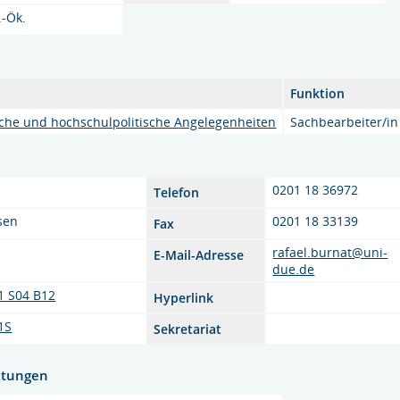
.-Ök.
Funktion
che und hochschulpolitische Angelegenheiten
Sachbearbeiter/in
0201 18 36972
Telefon
sen
0201 18 33139
Fax
rafael.burnat@uni-
E-Mail-Adresse
due.de
1 S04 B12
Hyperlink
1S
Sekretariat
htungen