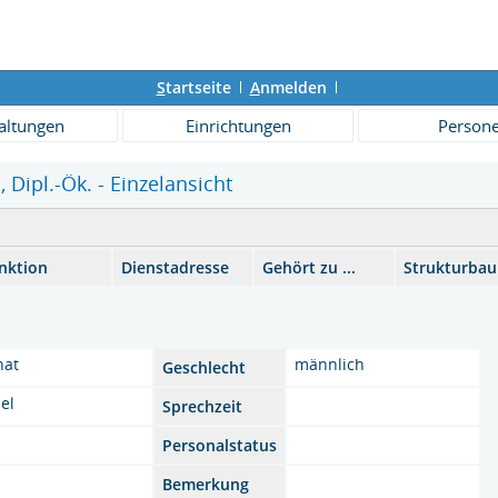
S
tartseite
A
nmelden
altungen
Einrichtungen
Person
, Dipl.-Ök. - Einzelansicht
nktion
Dienstadresse
Gehört zu ...
Strukturba
nat
männlich
Geschlecht
el
Sprechzeit
Personalstatus
Bemerkung