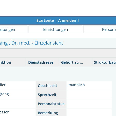
S
tartseite
A
nmelden
altungen
Einrichtungen
Person
ang , Dr. med. - Einzelansicht
nktion
Dienstadresse
Gehört zu ...
Strukturba
dler
männlich
Geschlecht
fgang
Sprechzeit
Personalstatus
essor
Bemerkung