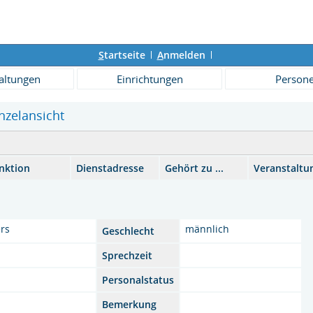
S
tartseite
A
nmelden
altungen
Einrichtungen
Person
inzelansicht
nktion
Dienstadresse
Gehört zu ...
Veranstaltu
ers
männlich
Geschlecht
Sprechzeit
Personalstatus
Bemerkung