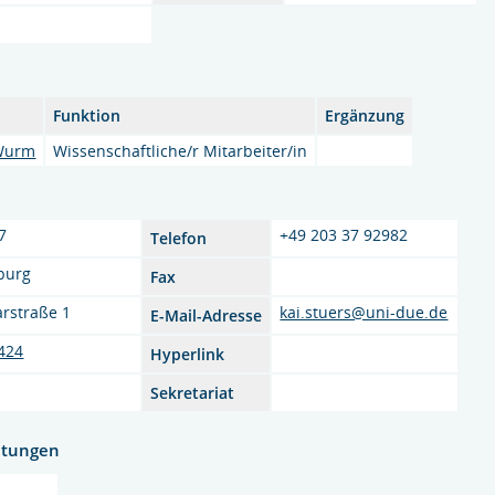
Funktion
Ergänzung
 Wurm
Wissenschaftliche/r Mitarbeiter/in
7
+49 203 37 92982
Telefon
burg
Fax
arstraße 1
kai.stuers@uni-due.de
E-Mail-Adresse
424
Hyperlink
Sekretariat
htungen