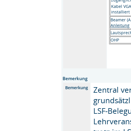
Kabel VGA
installiert
Beamer (A
Anleitung
Lautsprec
OHP
Bemerkung
Zentral v
Bemerkung
grundsätzl
LSF-Belegu
Lehrverans