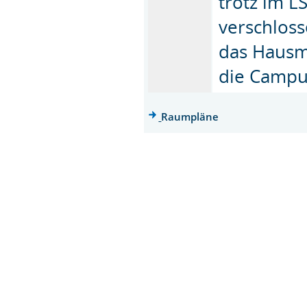
trotz im L
verschloss
das Hausm
die Campu
Raumpläne