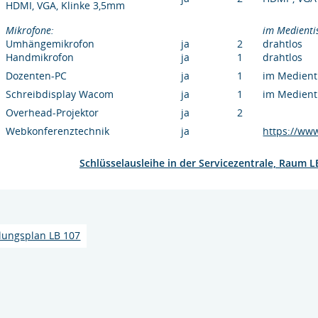
HDMI, VGA, Klinke 3,5mm
Mikrofone:
im Medienti
Umhängemikrofon
ja
2
drahtlos
Handmikrofon
ja
1
drahtlos
Dozenten-PC
ja
1
im Medient
Schreibdisplay Wacom
ja
1
im Medient
Overhead-Projektor
ja
2
Webkonferenztechnik
ja
https://ww
Schlüsselausleihe in der Servicezentrale, Raum 
lungsplan LB 107