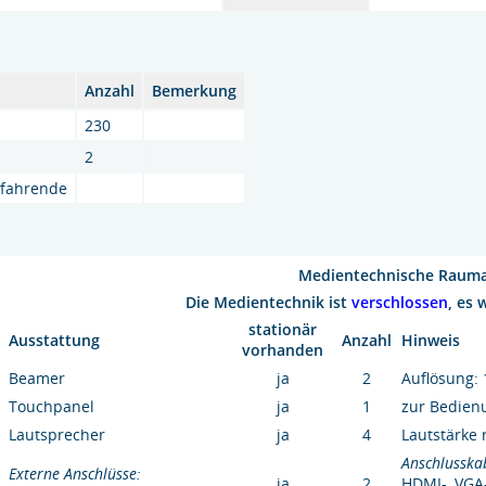
Anzahl
Bemerkung
230
2
hlfahrende
Medientechnische Rauma
Die Medientechnik ist
verschlossen
, es 
stationär
Ausstattung
Anzahl
Hinweis
vorhanden
Beamer
ja
2
Auflösung:
Touchpanel
ja
1
zur Bedien
Lautsprecher
ja
4
Lautstärke 
Anschlusska
Externe Anschlüsse:
ja
2
HDMI-, VGA-