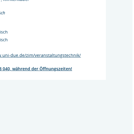
sch
isch
isch
w.uni-due.de/zim/veranstaltungstechnik/
LB 040, während der Öffnungszeiten!