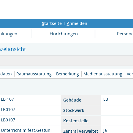
S
tartseite
A
nmelden
altungen
Einrichtungen
Person
nzelansicht
daten
Raumausstattung
Bemerkung
Medienausstattung
Ve
LB 107
LB
Gebäude
LB0107
Stockwerk
LB0107
Kostenstelle
Unterricht m.fest.Gestühl
Ja
Zentral verwaltet