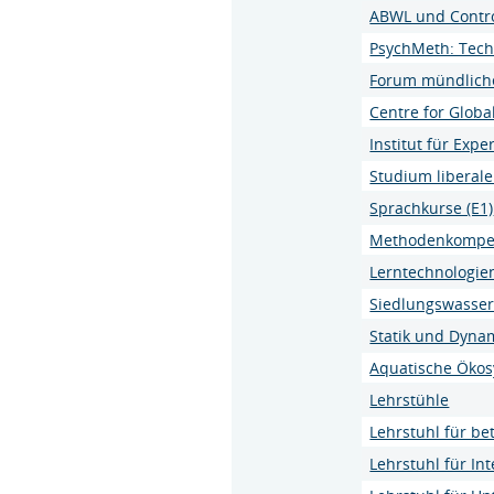
ABWL und Contro
PsychMeth: Techn
Forum mündlich
Centre for Globa
Institut für Ex
Studium liberale
Sprachkurse (E1)
Methodenkompet
Lerntechnologien
Siedlungswasser-
Statik und Dyna
Aquatische Öko
Lehrstühle
Lehrstuhl für be
Lehrstuhl für In