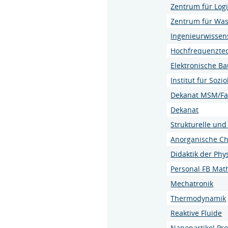
Zentrum für Logi
Zentrum für Wa
Ingenieurwissen
Hochfrequenzte
Elektronische B
Institut für Sozio
Dekanat MSM/Faku
Dekanat
Strukturelle un
Anorganische C
Didaktik der Phy
Personal FB Mat
Mechatronik
Thermodynamik
Reaktive Fluide
Nanopartikel Pr