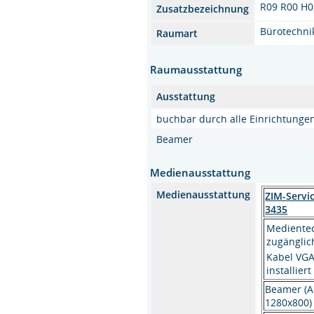
R09 R00 H0
Zusatzbezeichnung
Bürotechn
Raumart
Raumausstattung
Ausstattung
buchbar durch alle Einrichtunge
Beamer
Medienausstattung
Medienausstattung
ZIM-Servi
3435
Medientec
zugänglic
Kabel VGA
installiert
Beamer (A
1280x800