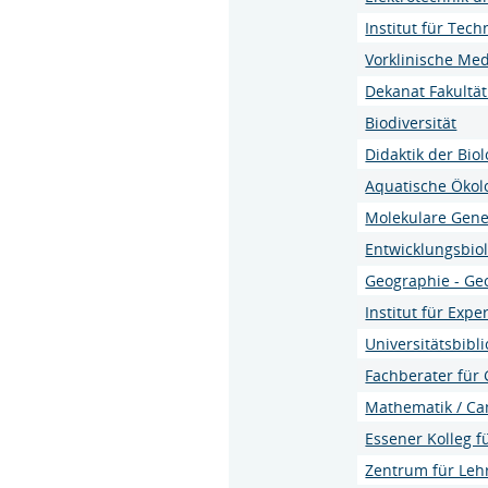
Institut für Tech
Vorklinische Med
Dekanat Fakultät
Biodiversität
Didaktik der Biol
Aquatische Ökol
Molekulare Genet
Entwicklungsbio
Geographie - Ge
Institut für Exp
Universitätsbibl
Fachberater für
Mathematik / C
Essener Kolleg 
Zentrum für Leh