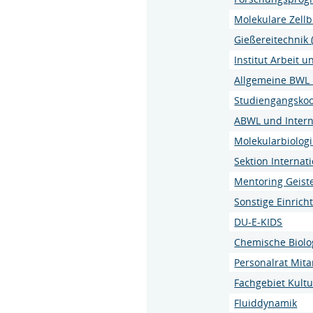
Molekulare Zellb
Gießereitechnik 
Institut Arbeit u
Allgemeine BWL 
Studiengangskoo
ABWL und Inter
Molekularbiologi
Sektion Interna
Mentoring Geist
Sonstige Einric
DU-E-KIDS
Chemische Biolo
Personalrat Mit
Fachgebiet Kult
Fluiddynamik