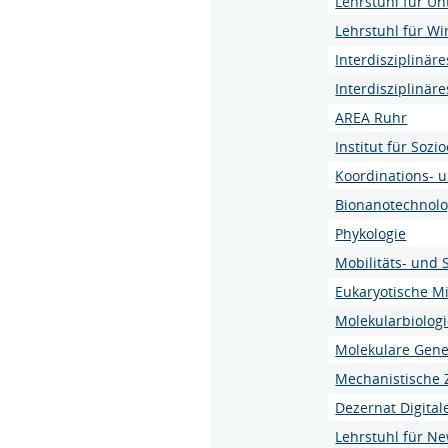
Lehrstuhl für U
Lehrstuhl für Wi
Interdisziplinär
Interdisziplinär
AREA Ruhr
Institut für Soz
Koordinations- 
Bionanotechnolo
Phykologie
Mobilitäts- und
Eukaryotische Mi
Molekularbiologie
Molekulare Genet
Mechanistische Z
Dezernat Digita
Lehrstuhl für N