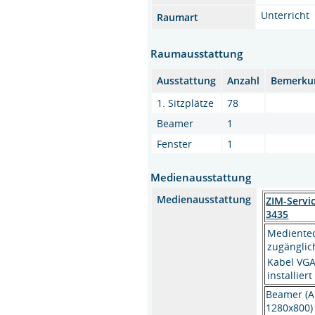
Unterricht
Raumart
Raumausstattung
Ausstattung
Anzahl
Bemerku
1. Sitzplätze
78
Beamer
1
Fenster
1
Medienausstattung
Medienausstattung
ZIM-Servi
3435
Medientec
zugänglic
Kabel VGA
installiert
Beamer (A
1280x800