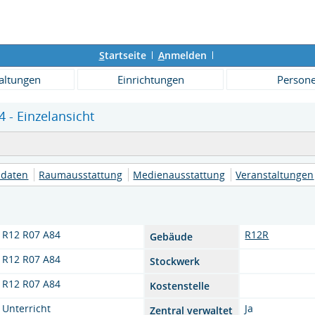
S
tartseite
A
nmelden
altungen
Einrichtungen
Person
 - Einzelansicht
daten
Raumausstattung
Medienausstattung
Veranstaltungen
R12 R07 A84
R12R
Gebäude
R12 R07 A84
Stockwerk
R12 R07 A84
Kostenstelle
Unterricht
Ja
Zentral verwaltet