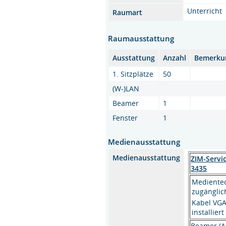
Unterricht
Raumart
Raumausstattung
Ausstattung
Anzahl
Bemerku
1. Sitzplätze
50
(W-)LAN
Beamer
1
Fenster
1
Medienausstattung
Medienausstattung
ZIM-Servi
3435
Medientec
zugänglic
Kabel VGA
installiert
Beamer (A