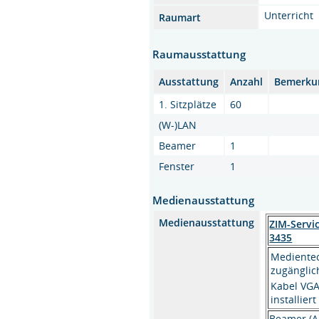
Unterricht
Raumart
Raumausstattung
Ausstattung
Anzahl
Bemerku
1. Sitzplätze
60
(W-)LAN
Beamer
1
Fenster
1
Medienausstattung
Medienausstattung
ZIM-Servi
3435
Medientec
zugänglic
Kabel VGA
installiert
Beamer (A