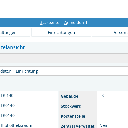
S
tartseite
A
nmelden
altungen
Einrichtungen
Person
nzelansicht
daten
Einrichtung
LK 140
LK
Gebäude
LK0140
Stockwerk
LK0140
Kostenstelle
Bibliotheksraum
Nein
Zentral verwaltet