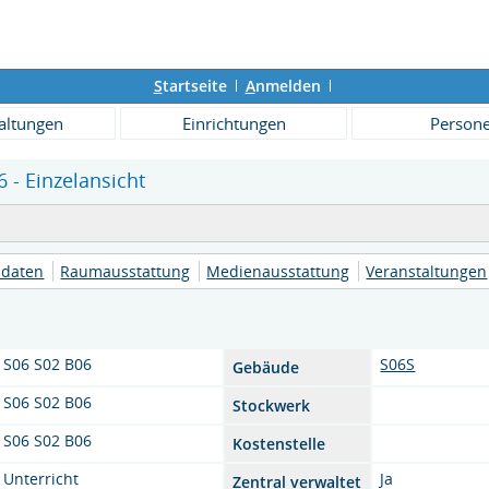
S
tartseite
A
nmelden
altungen
Einrichtungen
Person
 - Einzelansicht
daten
Raumausstattung
Medienausstattung
Veranstaltungen
S06 S02 B06
S06S
Gebäude
S06 S02 B06
Stockwerk
S06 S02 B06
Kostenstelle
Unterricht
Ja
Zentral verwaltet