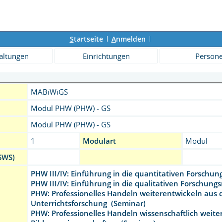
S
tartseite
A
nmelden
altungen
Einrichtungen
Person
MABiWiGS
Modul PHW (PHW) - GS
Modul PHW (PHW) - GS
1
Modulart
Modul
SWS)
PHW III/IV: Einführung in die quantitativen Forsch
PHW III/IV: Einführung in die qualitativen Forschun
PHW: Professionelles Handeln weiterentwickeln aus d
Unterrichtsforschung (Seminar)
PHW: Professionelles Handeln wissenschaftlich weite