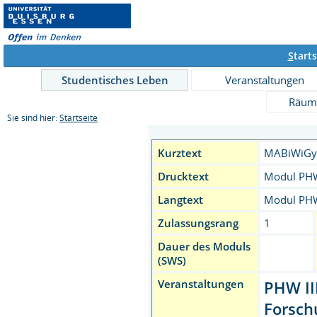
S
tarts
Studentisches Leben
Veranstaltungen
Räum
Sie sind hier:
Startseite
Kurztext
MABiWiG
Drucktext
Modul PHW
Langtext
Modul PHW
Zulassungsrang
1
Dauer des Moduls
(SWS)
Veranstaltungen
PHW III
Forsch