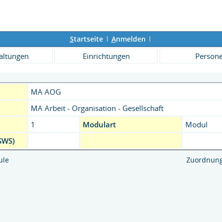
S
tartseite
A
nmelden
altungen
Einrichtungen
Person
MA AOG
MA Arbeit - Organisation - Gesellschaft
1
Modulart
Modul
SWS)
ule
Zuordnung