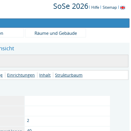
SoSe 2026
Hilfe
Sitemap
en
Räume und Gebäude
nsicht
ge
Einrichtungen
Inhalt
Strukturbaum
2
40