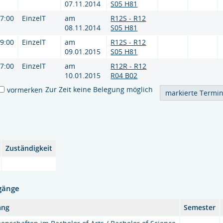
07.11.2014
S05 H81
17:00
EinzelT
am
R12S - R12
08.11.2014
S05 H81
19:00
EinzelT
am
R12S - R12
09.01.2015
S05 H81
17:00
EinzelT
am
R12R - R12
10.01.2015
R04 B02
Zur Zeit keine Belegung möglich
vormerken
Zuständigkeit
gänge
ang
Semester