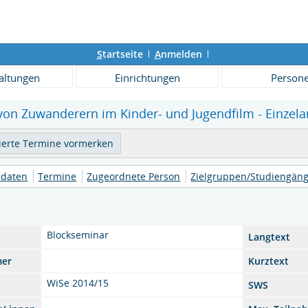
S
tartseite
A
nmelden
altungen
Einrichtungen
Person
von Zuwanderern im Kinder- und Jugendfilm - Einzela
daten
Termine
Zugeordnete Person
Zielgruppen/Studiengän
Blockseminar
Langtext
mer
Kurztext
WiSe 2014/15
SWS