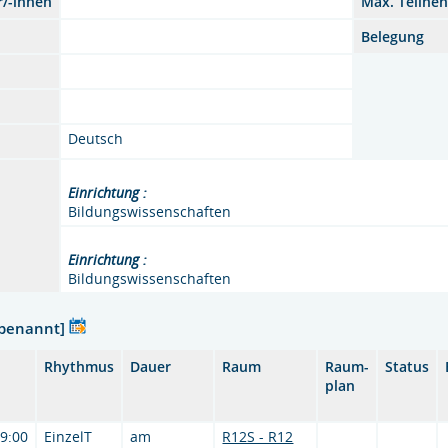
r/-innen
Max. Teilne
Belegung
Deutsch
Einrichtung :
Bildungswissenschaften
Einrichtung :
Bildungswissenschaften
nbenannt]
Rhythmus
Dauer
Raum
Raum-
Status
plan
19:00
EinzelT
am
R12S - R12