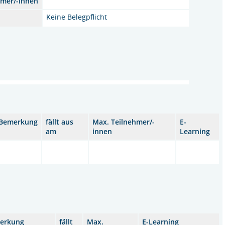
hmer/-innen
Keine Belegpflicht
Bemerkung
fällt aus
Max. Teilnehmer/-
E-
am
innen
Learning
erkung
fällt
Max.
E-Learning