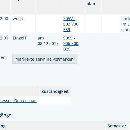
plan
12:00
wöch.
S05V -
find
S03 V00
im S
E59
stat
12:00
EinzelT
am
S06S -
08.12.2017
S06 S00
B29
ken
Zuständigkeit
essor, Dr. rer. nat.
gänge
ang
Semester