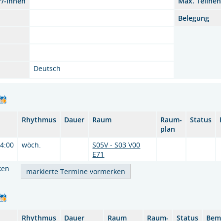
r/-innen
Max. Teilne
Belegung
Deutsch
Rhythmus
Dauer
Raum
Raum-
Status
plan
14:00
wöch.
S05V - S03 V00
E71
ken
Rhythmus
Dauer
Raum
Raum-
Status
Bem