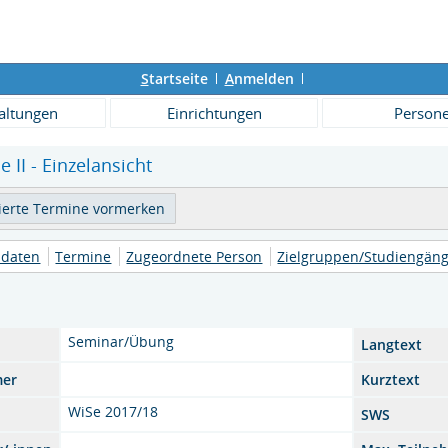
S
tartseite
A
nmelden
altungen
Einrichtungen
Person
II - Einzelansicht
daten
Termine
Zugeordnete Person
Zielgruppen/Studiengän
Seminar/Übung
Langtext
mer
Kurztext
WiSe 2017/18
SWS