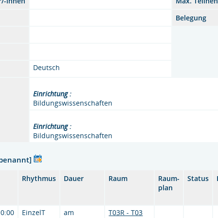
r/-innen
Max. Teilne
Belegung
Deutsch
Einrichtung :
Bildungswissenschaften
Einrichtung :
Bildungswissenschaften
nbenannt]
Rhythmus
Dauer
Raum
Raum-
Status
plan
10:00
EinzelT
am
T03R - T03