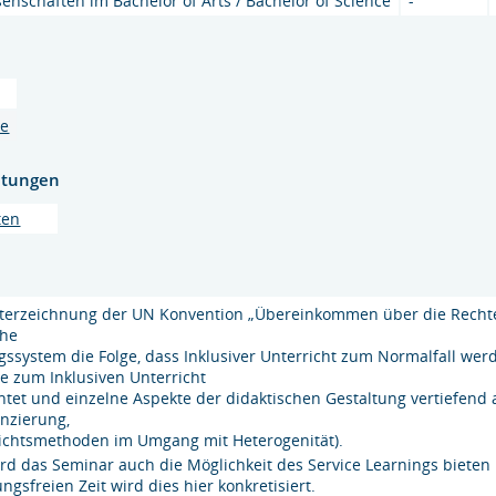
enschaften im Bachelor of Arts / Bachelor of Science
-
Ge
htungen
ten
terzeichnung der UN Konvention „Übereinkommen über die Rechte
che
gssystem die Folge, dass Inklusiver Unterricht zum Normalfall we
e zum Inklusiven Unterricht
htet und einzelne Aspekte der didaktischen Gestaltung vertiefend 
enzierung,
ichtsmethoden im Umgang mit Heterogenität).
ird das Seminar auch die Möglichkeit des Service Learnings bieten 
ngsfreien Zeit wird dies hier konkretisiert.