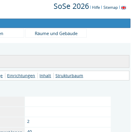
SoSe 2026
Hilfe
Sitemap
en
Räume und Gebäude
ge
Einrichtungen
Inhalt
Strukturbaum
2
40