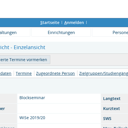
S
tartseite
A
nmelden
altungen
Einrichtungen
Person
icht - Einzelansicht
daten
Termine
Zugeordnete Person
Zielgruppen/Studiengän
Blockseminar
Langtext
mer
Kurztext
WiSe 2019/20
SWS