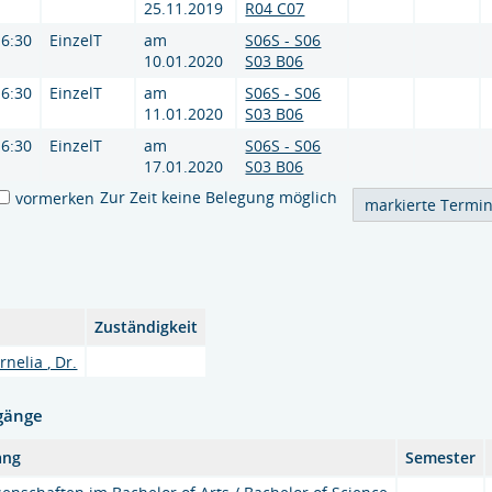
25.11.2019
R04 C07
16:30
EinzelT
am
S06S - S06
10.01.2020
S03 B06
16:30
EinzelT
am
S06S - S06
11.01.2020
S03 B06
16:30
EinzelT
am
S06S - S06
17.01.2020
S03 B06
Zur Zeit keine Belegung möglich
vormerken
Zuständigkeit
nelia , Dr.
gänge
ang
Semester