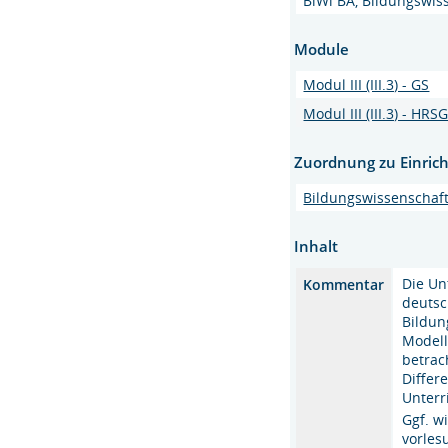
BiWi BA, Bildungswiss
Module
Modul III (III.3) - GS
Modul III (III.3) - HRS
Zuordnung zu Einric
Bildungswissenschaf
Inhalt
Die Un
Kommentar
deuts
Bildun
Modell
betrac
Differ
Unterr
Ggf. w
vorlesu