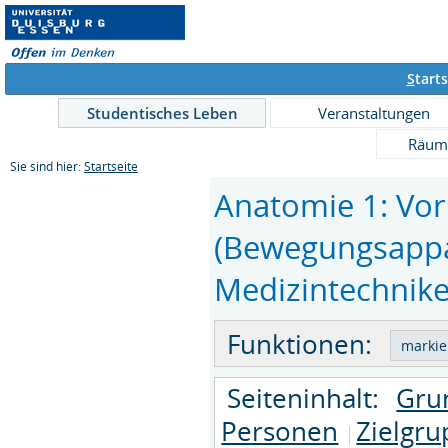
S
tarts
Studentisches Leben
Veranstaltungen
Räum
Sie sind hier:
Startseite
Anatomie 1: Vor
(Bewegungsappa
Medizintechniker
Funktionen:
Seiteninhalt:
Gru
Personen
Zielgr