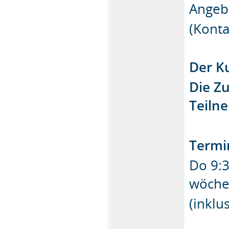
Angeb
(Konta
Der Ku
Die Z
Teiln
Termi
Do 9:3
wöche
(inkl