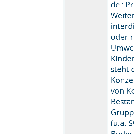
der Pr
Weiter
interd
oder r
Umwelt
Kinder
steht 
Konzep
von K
Besta
Grupp
(u.a. 
Budget