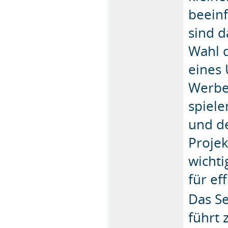
beeinf
sind d
Wahl 
eines
Werbe
spiele
und d
Proje
wichti
für ef
Das S
führt 