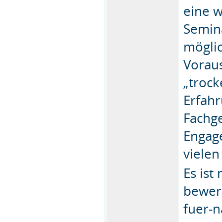
eine w
Semin
mögli
Vorau
„trock
Erfah
Fachge
Engag
viele
Es ist
bewer
fuer-n