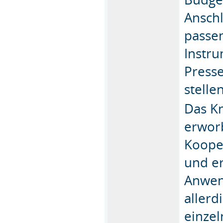
Anschl
passe
Instru
Presse
stelle
Das K
erworb
Koope
und er
Anwen
allerd
einzel