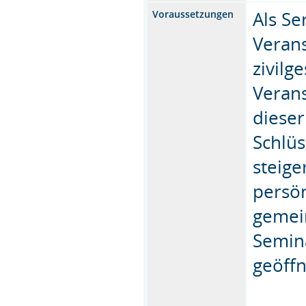
Als Se
Voraussetzungen
Verans
zivilg
Verans
dieser
Schlü
steige
persön
gemein
Semina
geöffn