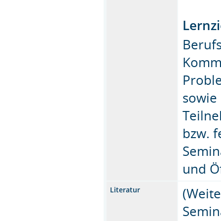
Lernzi
Berufs
Kommu
Probl
sowie 
Teiln
bzw. f
Semina
und Öf
(Weite
Literatur
Semin