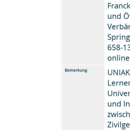
Franck
und Öf
Verbän
Sprin
658-13
online
UNIAKT
Bemerkung
Lerne
Univer
und I
zwisc
Zivilg