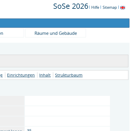
SoSe 2026
Hilfe
Sitemap
en
Räume und Gebäude
ge
Einrichtungen
Inhalt
Strukturbaum
35