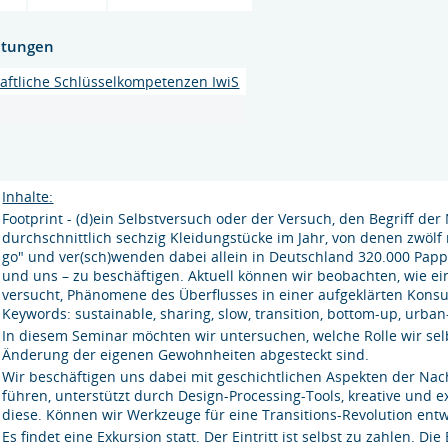
htungen
haftliche Schlüsselkompetenzen IwiS
Inhalte:
Footprint - (d)ein Selbstversuch oder der Versuch, den Begriff der
durchschnittlich sechzig Kleidungstücke im Jahr, von denen zwölf
go" und ver(sch)wenden dabei allein in Deutschland 320.000 Papp
und uns – zu beschäftigen. Aktuell können wir beobachten, wie e
versucht, Phänomene des Überflusses in einer aufgeklärten Kons
Keywords: sustainable, sharing, slow, transition, bottom-up, urban-
In diesem Seminar möchten wir untersuchen, welche Rolle wir se
Änderung der eigenen Gewohnheiten abgesteckt sind.
Wir beschäftigen uns dabei mit geschichtlichen Aspekten der Na
führen, unterstützt durch Design-Processing-Tools, kreative und 
diese. Können wir Werkzeuge für eine Transitions-Revolution entw
Es findet eine Exkursion statt. Der Eintritt ist selbst zu zahlen. Die