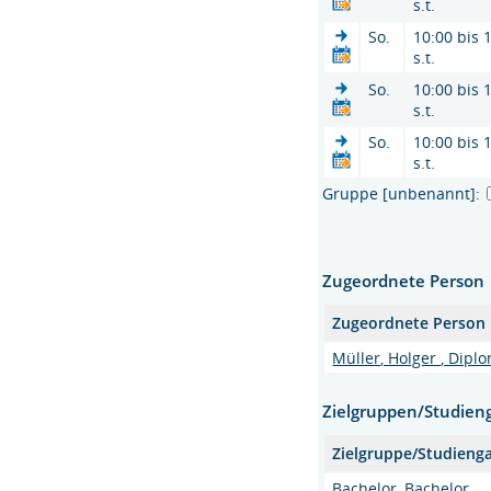
s.t.
So.
10:00 bis 
s.t.
So.
10:00 bis 
s.t.
So.
10:00 bis 
s.t.
Gruppe [unbenannt]:
Zugeordnete Person
Zugeordnete Person
Müller, Holger , Dipl
Zielgruppen/Studien
Zielgruppe/Studieng
Bachelor, Bachelor