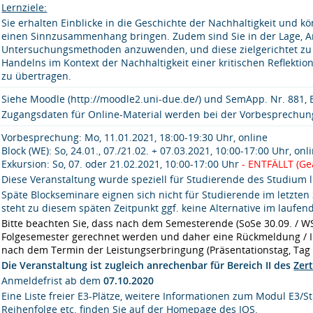
Lernziele:
Sie erhalten Einblicke in die Geschichte der Nachhaltigkeit und
einen Sinnzusammenhang bringen. Zudem sind Sie in der Lage, Arb
Untersuchungsmethoden anzuwenden, und diese zielgerichtet zu an
Handelns im Kontext der Nachhaltigkeit einer kritischen Reflekti
zu übertragen.
Siehe Moodle (http://moodle2.uni-due.de/) und SemApp. Nr. 881,
Zugangsdaten für Online-Material werden bei der Vorbesprechu
Vorbesprechung: Mo, 11.01.2021, 18:00-19:30 Uhr, online
Block (WE): So, 24.01., 07./21.02. + 07.03.2021, 10:00-17:00 Uhr, onl
Exkursion: So, 07. oder 21.02.2021, 10:00-17:00 Uhr
- ENTFÄLLT (Ge
Diese Veranstaltung wurde speziell für Studierende des Studium l
Späte Blockseminare eignen sich nicht für Studierende im letzten 
steht zu diesem späten Zeitpunkt ggf. keine Alternative im lauf
Bitte beachten Sie, dass nach dem Semesterende (SoSe 30.09. / W
Folgesemester gerechnet werden und daher eine Rückmeldung / Im
nach dem Termin der Leistungserbringung (Präsentationstag, Tag de
Die Veranstaltung ist zugleich anrechenbar für Bereich II des
Zert
Anmeldefrist ab dem
07.10.2020
Eine Liste freier E3-Plätze, weitere Informationen zum Modul E3/S
Reihenfolge etc. finden Sie auf der
Homepage des IOS
.