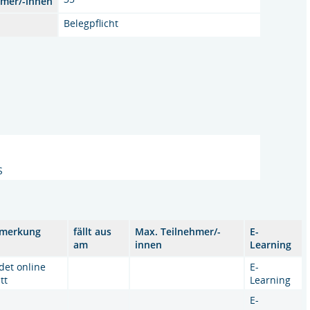
hmer/-innen
Belegpflicht
S
merkung
fällt aus
Max. Teilnehmer/-
E-
am
innen
Learning
ndet online
E-
tt
Learning
E-