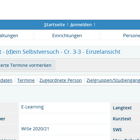
S
tartseite
A
nmelden
altungen
Einrichtungen
Person
t - (d)ein Selbstversuch - Cr. 3-3 - Einzelansicht
daten
Termine
Zugeordnete Person
Zielgruppen/Studiengän
E-Learning
Langtext
mer
Kurztext
WiSe 2020/21
SWS