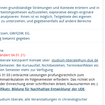
 können grundständige Strömungen und Kontexte erörtern und in
eitshypothesen aufzustellen, explorative design-originäre
alysieren. Ihnen ist es möglich, Teilgebiete des eigenen
on zu unterziehen, und gegebenenfalls auf andere Bereiche
 Essen, GW/GSW, EG.
ng bekannt gegeben.
ine
ändert 04.01.21)
iberale konzipiert! Kontakt über:
studium-liberale@uni-due.de
Semester. Bei Kursausfall, Nichtbestehen, Terminkonflikten etc.
enden Semester mehr zur Verfügung.
S 31.03.) erbrachte Leistungen prüfungsrechtlich zum
matrikulation im Folgesemester erfordern. Das richtet sich
r Einreichung einer schriftlichen Arbeit, Klausurtermin etc.)
ifikats ‚Bildung für Nachhaltige Entwicklung‘ der UDE
.
tudium liberale, alle Veranstaltungen in chronologischer