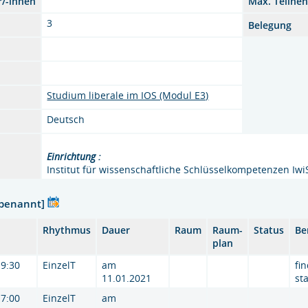
r/-innen
Max. Teilne
3
Belegung
Studium liberale im IOS (Modul E3)
Deutsch
Einrichtung :
Institut für wissenschaftliche Schlüsselkompetenzen Iwi
nbenannt]
Rhythmus
Dauer
Raum
Raum-
Status
Be
plan
19:30
EinzelT
am
fi
11.01.2021
sta
17:00
EinzelT
am