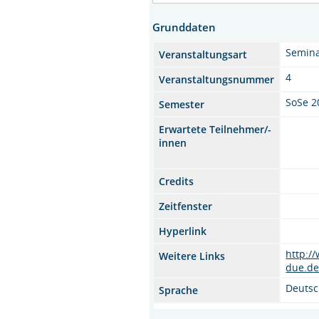
Grunddaten
Semin
Veranstaltungsart
4
Veranstaltungsnummer
SoSe 2
Semester
Erwartete Teilnehmer/-
innen
Credits
Zeitfenster
Hyperlink
http:/
Weitere Links
due.de
Deuts
Sprache