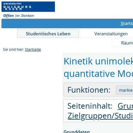
S
tarts
Studentisches Leben
Veranstaltungen
Räum
Sie sind hier:
Startseite
Kinetik unimole
quantitative Mod
Funktionen:
Seiteninhalt:
Gru
Zielgruppen/Stud
Grunddaten