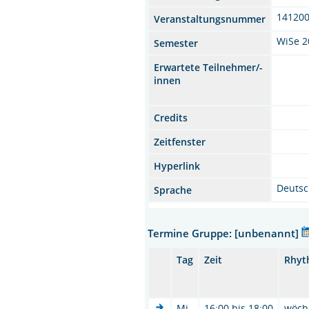
14120
Veranstaltungsnummer
WiSe 2
Semester
Erwartete Teilnehmer/-
innen
Credits
Zeitfenster
Hyperlink
Deuts
Sprache
Termine Gruppe: [unbenannt]
Tag
Zeit
Rhyt
Mi.
16:00 bis 18:00
wöch