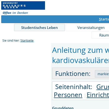
S
tarts
Studentisches Leben
Veranstaltungen
Räum
Sie sind hier:
Startseite
Anleitung zum w
kardiovaskuläre
Funktionen:
Seiteninhalt:
Gru
Personen
Einrich
Grunddaten