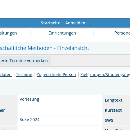
S
tartseite
A
nmelden
altungen
Einrichtungen
Person
schaftliche Methoden - Einzelansicht
daten
Termine
Zugeordnete Person
Zielgruppen/Studiengän
Vorlesung
Langtext
mer
Kurztext
SoSe 2024
SWS