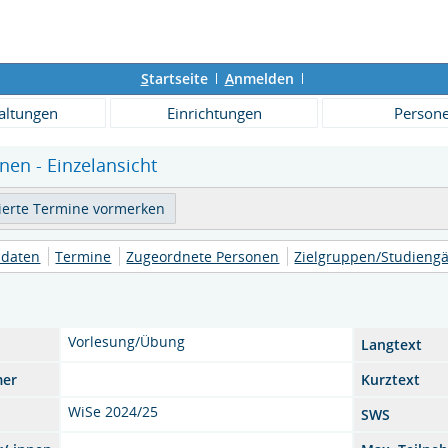
S
tartseite
A
nmelden
altungen
Einrichtungen
Person
en - Einzelansicht
daten
Termine
Zugeordnete Personen
Zielgruppen/Studieng
Vorlesung/Übung
Langtext
mer
Kurztext
WiSe 2024/25
SWS