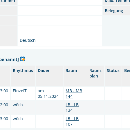
r/-innen
Max. Teilne
Belegung
Deutsch
nbenannt]
Rhythmus
Dauer
Raum
Raum-
Status
Be
plan
13:00
EinzelT
am
MB - MB
05.11.2024
144
12:00
wöch.
LB - LB
134
13:00
wöch.
LB - LB
107