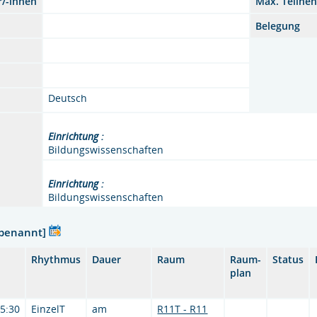
r/-innen
Max. Teilne
Belegung
Deutsch
Einrichtung :
Bildungswissenschaften
Einrichtung :
Bildungswissenschaften
nbenannt]
Rhythmus
Dauer
Raum
Raum-
Status
plan
15:30
EinzelT
am
R11T - R11