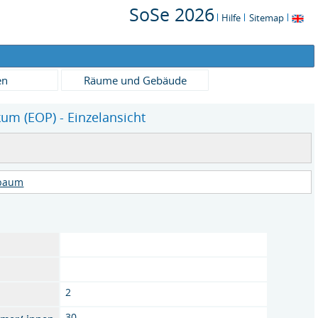
SoSe 2026
Hilfe
Sitemap
en
Räume und Gebäude
um (EOP) - Einzelansicht
rbaum
2
30