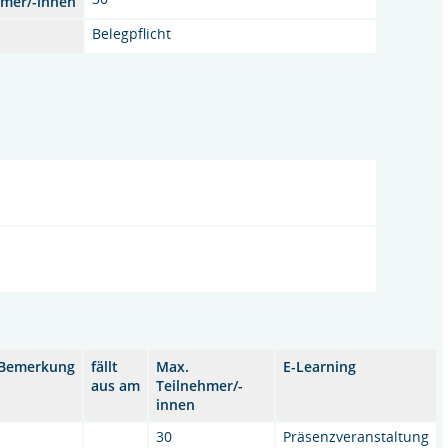
hmer/-innen
Belegpflicht
Bemerkung
fällt
Max.
E-Learning
aus am
Teilnehmer/-
innen
30
Präsenzveranstaltung