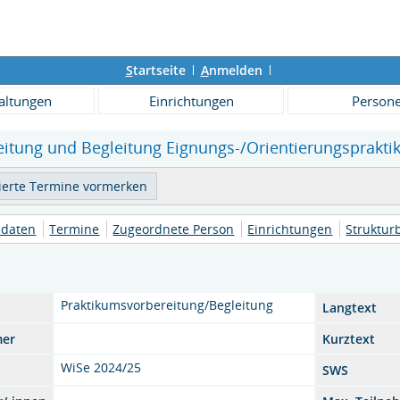
S
tartseite
A
nmelden
altungen
Einrichtungen
Person
eitung und Begleitung Eignungs-/Orientierungspraktik
daten
Termine
Zugeordnete Person
Einrichtungen
Struktu
Praktikumsvorbereitung/Begleitung
Langtext
mer
Kurztext
WiSe 2024/25
SWS