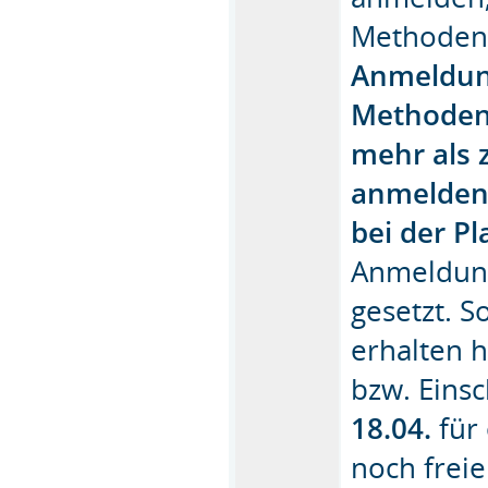
Methoden
Anmeldung
Methodenp
mehr als 
anmelden,
bei der P
Anmeldung
gesetzt. S
erhalten h
bzw. Eins
18.04.
für
noch frei