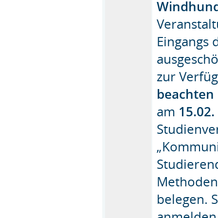
Windhund
Veranstalt
Eingangs 
ausgeschöp
zur Verfüg
beachten 
am
15.02.
Studienve
„Kommunik
Studieren
Methodenv
belegen. S
anmelden,