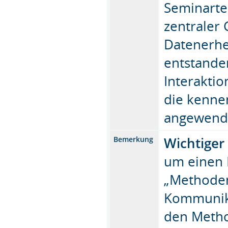
Seminarte
zentraler
Datenerhe
entstande
Interaktio
die kenne
angewend
Wichtiger
Bemerkung
um einen 
„Methoden
Kommunika
den Meth