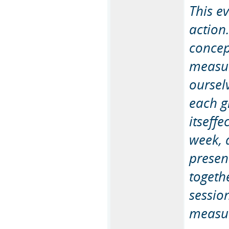
This e
action.
concep
measur
oursel
each g
itseffe
week, 
presen
togeth
sessio
measur