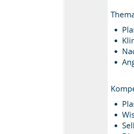
Thema
Pla
Kl
Na
An
Kompe
Pla
Wi
Sel