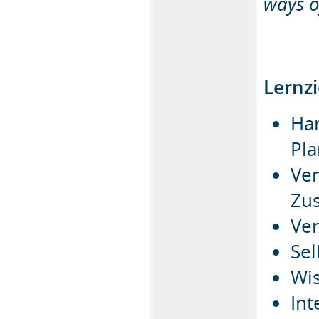
ways o
Lernzi
Ha
Pla
Ve
Zu
Ve
Sel
Wi
Int