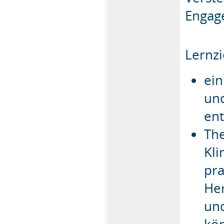
Engag
Lernzi
ein
un
ent
The
Kl
pra
He
und