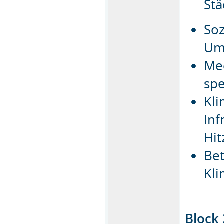
Stä
Soz
Um
Me
spe
Kl
Inf
Hit
Bet
Kl
Block