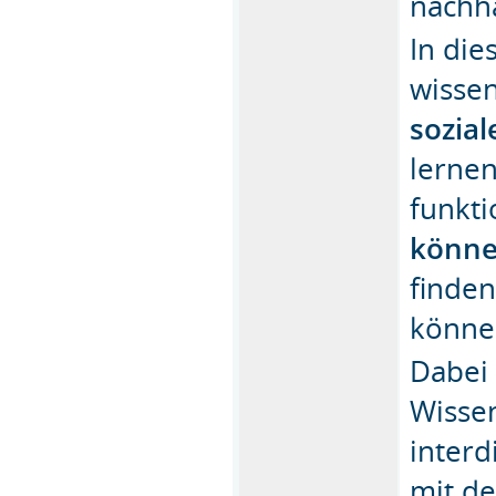
nachha
In di
wisse
sozia
lernen
funkti
könn
finde
könne
Dabei 
Wisse
interd
mit d