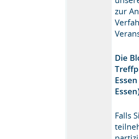
zur An
Verfah
Verans
Die B
Treff
Essen
Essen
Falls 
teiln
partiz