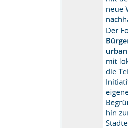
neue 
nachh
Der Fo
Bürger
urban
mit lo
die T
Initia
eigene
Begrü
hin zu
Stadte