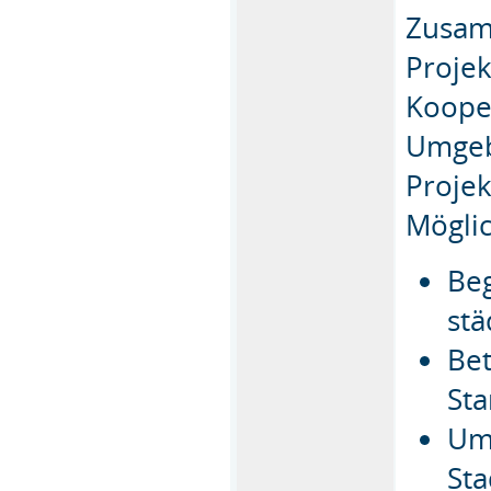
Zusam
Proje
Koope
Umgeb
Proje
Möglic
Beg
st
Be
St
Umw
Sta