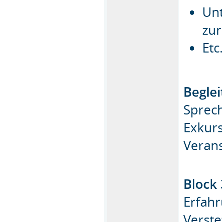
Unt
zur
Et
Begle
Sprec
Exkur
Veran
Block 
Erfah
Verste