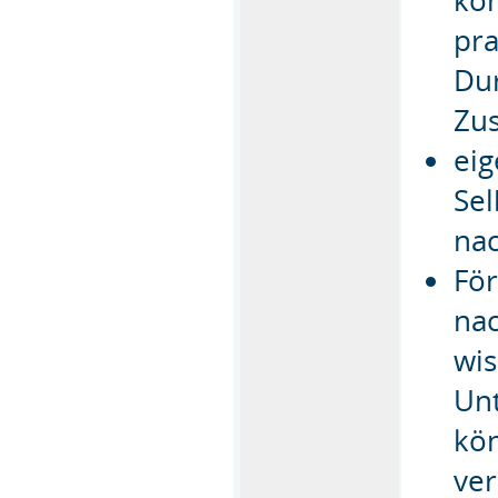
kön
pra
Dur
Zu
ei
Sel
nac
Fö
nac
wis
Unt
kö
ve