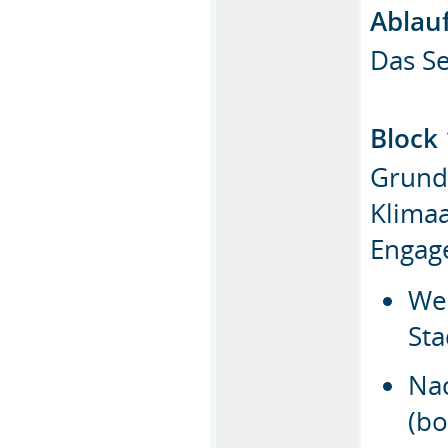
Ablau
Das Se
Block
Grund
Klima
Engag
We
St
Nac
(bo