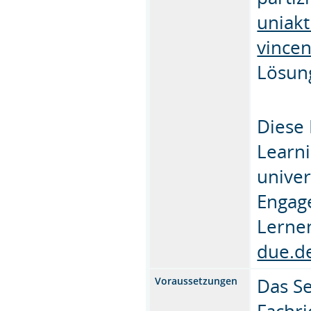
uniak
vince
Lösung
Diese 
Learn
univer
Engage
Lerne
due.d
Das Se
Voraussetzungen
Fachr