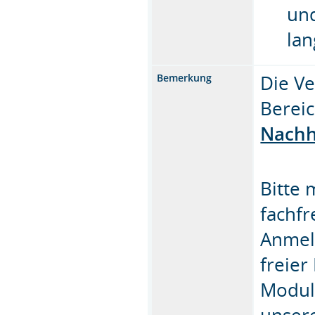
un
lan
Die Ve
Bemerkung
Bereic
Nachh
Bitte 
fachfr
Anmeld
freier
Modul 
unser