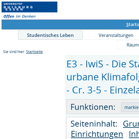
S
tarts
Studentisches Leben
Veranstaltungen
Räum
Sie sind hier:
Startseite
E3 - IwiS - Die 
urbane Klimafo
- Cr. 3-5 - Einze
Funktionen:
Seiteninhalt:
Gru
Einrichtungen
In