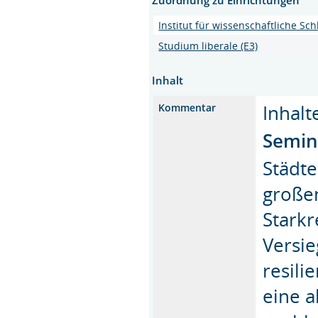
Institut für wissenschaftliche S
Studium liberale (E3)
Inhalt
Inhalt
Kommentar
Semin
Städt
große
Stark
Versie
resili
eine a