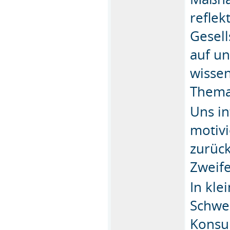
reflek
Gesel
auf un
wissen
Thema
Uns in
motivi
zurück
Zweif
In kle
Schwer
Konsum