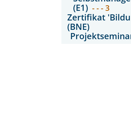
(E1)
- - - 3
Zertifikat 'Bil
(BNE)
Projektseminare