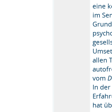
eine k
im Sem
Grundl
psycho
gesell
Umset
allen 
autofr
vom
D
In der
Erfah
hat üb