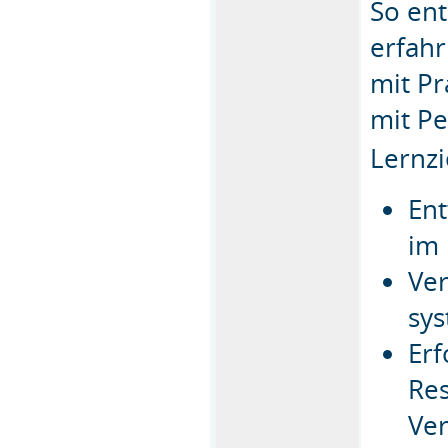
So ent
erfahr
mit Pr
mit Pe
Lernzi
En
im 
Ver
sy
Erf
Re
Ve