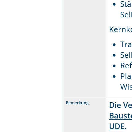
Stä
Sel
Kernk
Tra
Sel
Ref
Pla
Wi
Die Ve
Bemerkung
Bauste
UDE
.