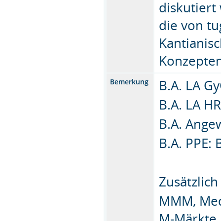
diskutiert
die von tu
Kantianis
Konzepte
B.A. LA G
Bemerkung
B.A. LA H
B.A. Ange
B.A. PPE: 
Zusätzlich
MMM, Medi
M-Märkte 