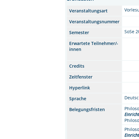
Vorles
Veranstaltungsart
Veranstaltungsnummer
SoSe 2
Semester
Erwartete Teilnehmer/-
innen
Credits
Zeitfenster
Hyperlink
Deuts
Sprache
Philos
Belegungsfristen
Einrich
Philos
Philos
Einrich