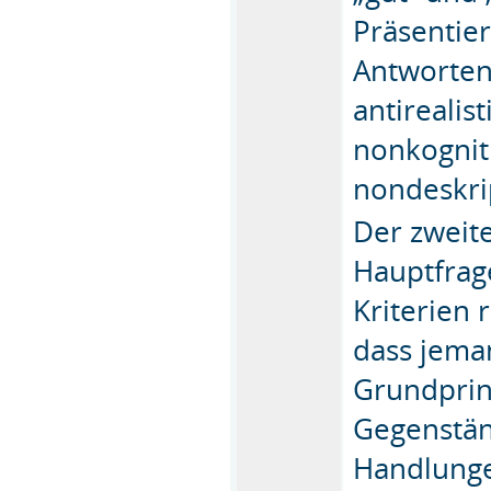
Präsentie
Antworten 
antirealis
nonkogniti
nondeskrip
Der zweite
Hauptfrag
Kriterien 
dass jeman
Grundprin
Gegenstän
Handlunge