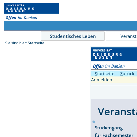
Studentisches Leben
Veranst
Sie sind hier:
Startseite
S
tartseite
Z
urück
A
nmelden
Veranst
Studiengang
für Fachsemester