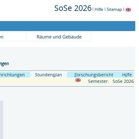
SoSe 2026
Hilfe
Sitemap
en
Räume und Gebäude
ungen
inrichtungen
Stunden
p
lan
F
orschungsbericht
H
i
lfe
Semester:
SoSe 2026