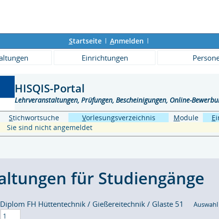
S
tartseite
A
nmelden
altungen
Einrichtungen
Person
HISQIS-Portal
Lehrveranstaltungen, Prüfungen, Bescheinigungen, Online-Bewerb
S
tichwortsuche
V
orlesungsverzeichnis
M
odule
E
Sie sind nicht angemeldet
altungen für Studiengänge
Diplom FH Hüttentechnik / Gießereitechnik / Glaste 51
Auswahl